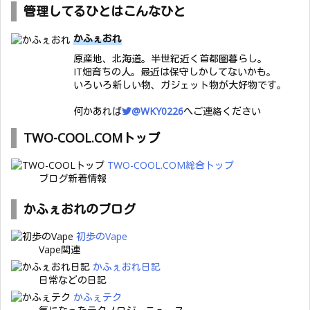
管理してるひとはこんなひと
かふぇおれ
原産地、北海道。半世紀近く首都圏暮らし。
IT畑育ちの人。最近は保守しかしてないかも。
いろいろ新しい物、ガジェット物が大好物です。
何かあれば
@WKY0226
へご連絡ください
TWO-COOL.COMトップ
TWO-COOL.COM総合トップ
ブログ新着情報
かふぇおれのブログ
初歩のVape
Vape関連
かふぇおれ日記
日常などの日記
かふぇテク