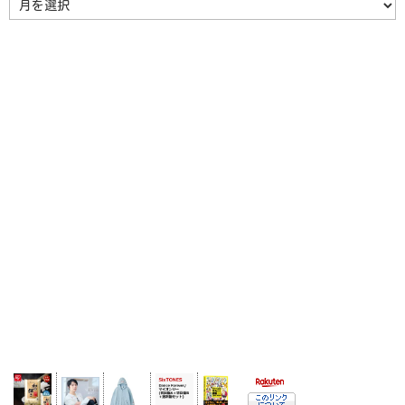
ー
カ
イ
ブ