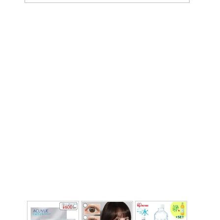
ー
カ
イ
ブ