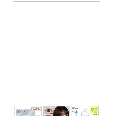
ー
カ
イ
ブ