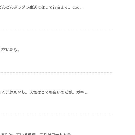
どんダラダラ生活になって行きます。Coc ...
が空いたな。
く元気もなし。天気はとても良いのだが。ガキ ...
が壊れかけている模様。これがブートドラ ...