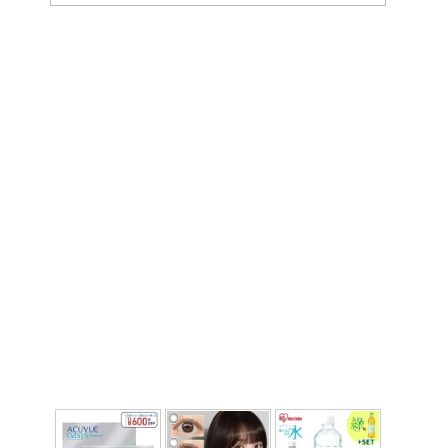
ー
カ
イ
ブ