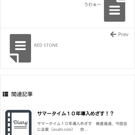
うわぁ～
Prev
RED STONE
関連記事
サマータイム１０年導入めざす！？
サマータイム１０年導入めざす 推進議連、今国会
に法案（asahi.com） 自 ...