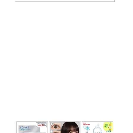
ー
カ
イ
ブ