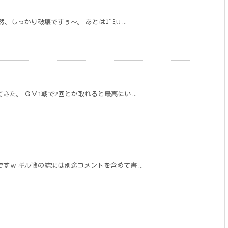
しっかり破壊ですぅ～。 あとはｺﾞﾐU ...
た。 ＧＶ1戦で2回とか取れると最高にい ...
ｗ ギル戦の結果は別途コメントを含めて書 ...