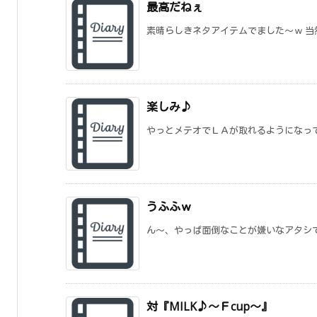
最高だねぇ
素晴らしきネタアイテムでました～ｗ 当然、
楽しみ♪
やっとメテオでＬＡが取れるようになってき
うふふｗ
ん～、やっぱ面倒なことが嫌いなアタシです
対『MILK♪～Ｆcup～』