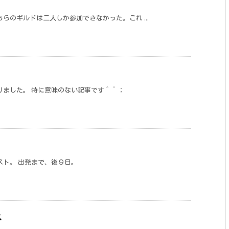
らのギルドは二人しか参加できなかった。これ ...
りました。 特に意味のない記事です＾＾；
ト。 出発まで、後９日。
ス