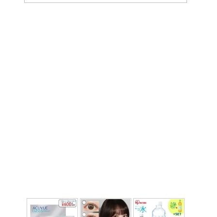
ー
カ
イ
ブ