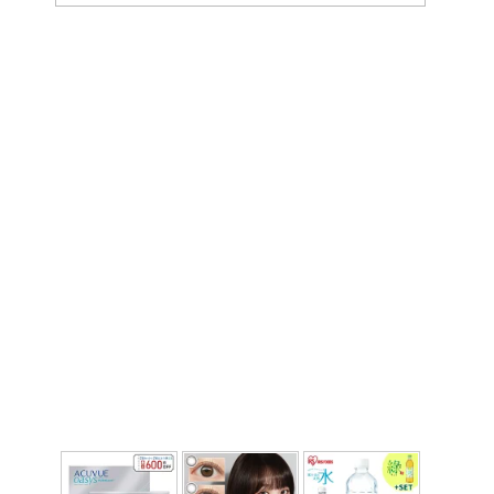
ー
カ
イ
ブ