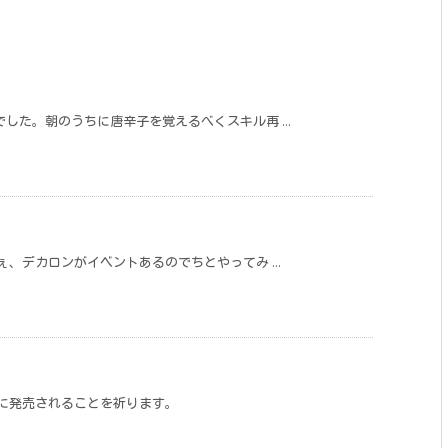
した。朝のうちに唐辛子を覚えるべくスキル再 ...
、デカロンがイベントあるのでちとやってみ ...
事に発売されることを祈ります。