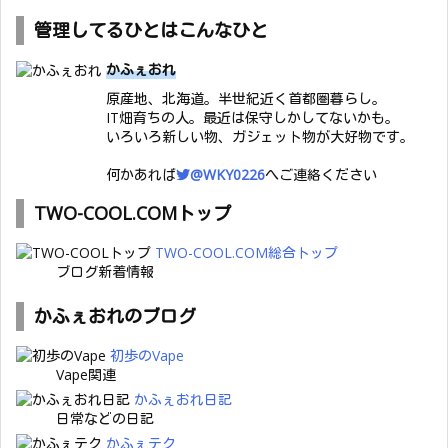
管理してるひとはこんなひと
かふぇおれ
原産地、北海道。半世紀近く首都圏暮らし。
IT畑育ちの人。最近は保守しかしてないかも。
いろいろ新しい物、ガジェット物が大好物です。
何かあれば
@WKY0226
へご連絡ください
TWO-COOL.COMトップ
TWO-COOL.COM総合トップ
ブログ新着情報
かふぇおれのブログ
初歩のVape
Vape関連
かふぇおれ日記
日常などの日記
かふぇテク