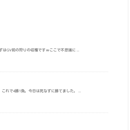
はGV前の狩りの収穫ですｗここで不思議に ...
れで4勝1負。今日は死なずに勝てました。 ...