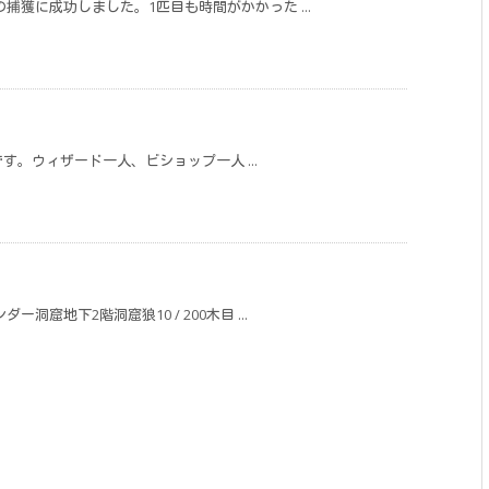
獲に成功しました。1匹目も時間がかかった ...
です。ウィザード一人、ビショップ一人 ...
窟地下2階洞窟狼10 / 200木目 ...