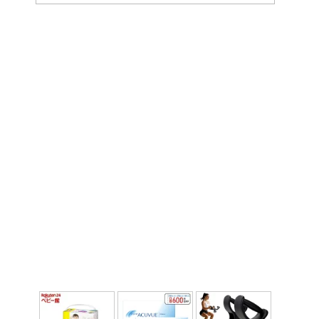
ー
カ
イ
ブ