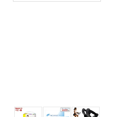
ー
カ
イ
ブ