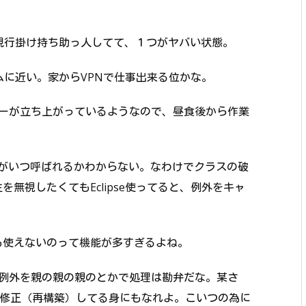
現行掛け持ち助っ人してて、１つがヤバい状態。
ムに近い。家からVPNで仕事出来る位かな。
ーが立ち上がっているようなので、昼食後から作業
タがいつ呼ばれるかわからない。なわけでクラスの破
無視したくてもEclipse使ってると、例外をキャ
れも使えないのって機能が多すぎるよね。
例外を親の親の親のとかで処理は勘弁だな。某さ
。修正（再構築）してる身にもなれよ。こいつの為に