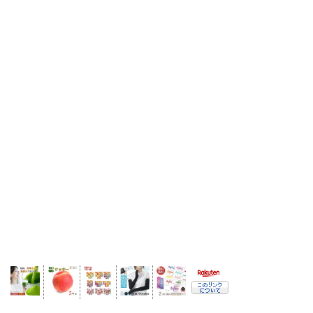
カ
イ
ブ