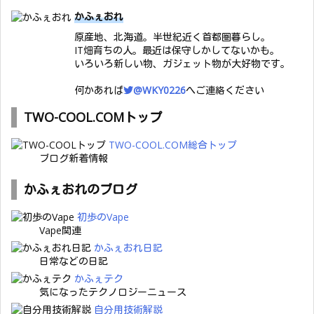
かふぇおれ
原産地、北海道。半世紀近く首都圏暮らし。
IT畑育ちの人。最近は保守しかしてないかも。
いろいろ新しい物、ガジェット物が大好物です。
何かあれば
@WKY0226
へご連絡ください
TWO-COOL.COMトップ
TWO-COOL.COM総合トップ
ブログ新着情報
かふぇおれのブログ
初歩のVape
Vape関連
かふぇおれ日記
日常などの日記
かふぇテク
気になったテクノロジーニュース
自分用技術解説