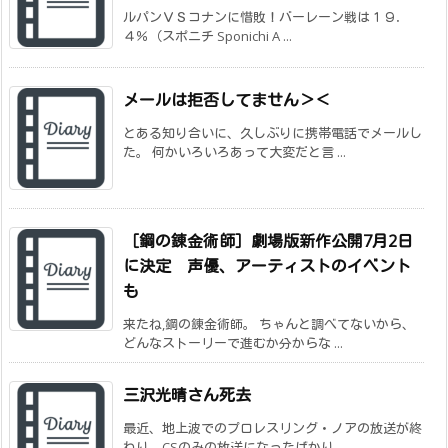
ルパンＶＳコナンに惜敗！バーレーン戦は１９．
４％（スポニチ Sponichi A ...
メールは拒否してません＞＜
とある知り合いに、久しぶりに携帯電話でメールし
た。 何かいろいろあって大変だと言 ...
［鋼の錬金術師］劇場版新作公開7月2日
に決定 声優、アーティストのイベント
も
来たね,鋼の錬金術師。 ちゃんと調べてないから、
どんなストーリーで進むか分からな ...
三沢光晴さん死去
最近、地上波でのプロレスリング・ノアの放送が終
わり、CSのみの放送になったばかり ...