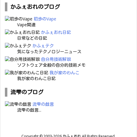
かふぇおれのブログ
初歩のVape
Vape関連
かふぇおれ日記
日常などの日記
かふぇテク
気になったテクノロジーニュース
自分用技術解説
ソフトウェア全般の自分的技術メモ
我が家のわんこ
我が家のわんこ日記
流雫のブログ
流雫の戯言
流雫の戯言...
Copyright ©
2003
-2026
かふぇおれ
All Rights Reserved.