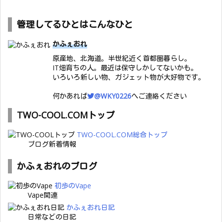
管理してるひとはこんなひと
かふぇおれ
原産地、北海道。半世紀近く首都圏暮らし。
IT畑育ちの人。最近は保守しかしてないかも。
いろいろ新しい物、ガジェット物が大好物です。
何かあれば
@WKY0226
へご連絡ください
TWO-COOL.COMトップ
TWO-COOL.COM総合トップ
ブログ新着情報
かふぇおれのブログ
初歩のVape
Vape関連
かふぇおれ日記
日常などの日記