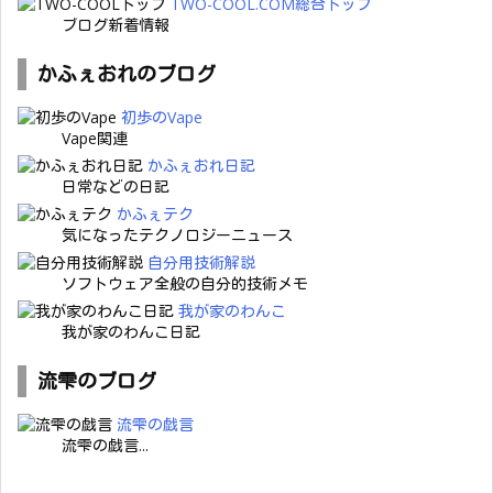
TWO-COOL.COM総合トップ
ブログ新着情報
かふぇおれのブログ
初歩のVape
Vape関連
かふぇおれ日記
日常などの日記
かふぇテク
気になったテクノロジーニュース
自分用技術解説
ソフトウェア全般の自分的技術メモ
我が家のわんこ
我が家のわんこ日記
流雫のブログ
流雫の戯言
流雫の戯言...