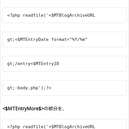
<?php readfile('<$MTBlogArchiveURL
gt;<$MTEntryDate format="%Y/%m"
gt;/entry<$MTEntryID
gt;-body.php');?>
<$MTEntryMore$>
の部分を、
<?php readfile('<$MTBlogArchiveURL