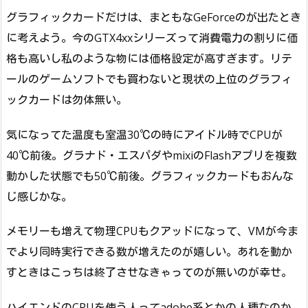
グラフィックカードだけは、まともなGeForceのが出たとき
に考えよう。今のGTX4xxシリーズって消費電力の割りに価
格も高いし私のような物には価格設定が高すぎます。リテ
ールのゲームソフトでも買わないと現状の上位のグラフィ
ックカードは勿体無い。
気になってた温度も室温30℃の時にアイドル時でCPUが
40℃前後。グラナド・エスパダやmixiのFlashアプリを複数
動かした状態でも50℃前後。グラフィックカードもおんな
じ感じかな。
メモリーも増えて物理CPUもクアッドになって、VMが今ま
でより同時実行できる数が増えたのが嬉しい。あれを動か
すときはこっちは終了させなきゃってのが無いのが幸せ。
ハイエンドのCPUを使う人ってadobe系とかの人種なのか