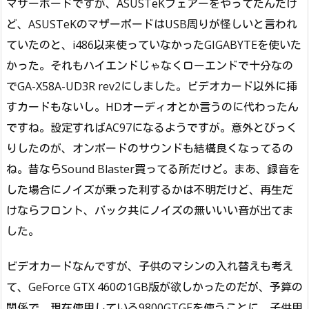
マザーボードですが、ASUSTeKフェアーをやってたんだけ
ど、ASUSTeKのマザーボードはUSB周りが怪しいと言われ
ていたのと、i486以来使っていなかったGIGABYTEを使いた
かった。それもハイエンドじゃなくローエンドで十分なの
でGA-X58A-UD3R rev2にしました。ビデオカード以外に挿
すカードもないし。HDオーディオとか言うのに代わったん
ですね。設定すればAC97になるようですが。意外とびっく
りしたのが、オンボードのサウンドも結構良くなってるの
ね。昔ならSound Blaster買ってる所だけど。まあ、録音を
した場合にノイズが乗った利するかは不明だけど、再生だ
けならフロント、バック共にノイズの無いいい音が出てま
した。
ビデオカードなんですが、子供のマシンの入れ替えも考え
て、GeForce GTX 460の1GB版が欲しかったのだが、予算の
関係で、現在使用している9800GTGEを使うことに。子供用