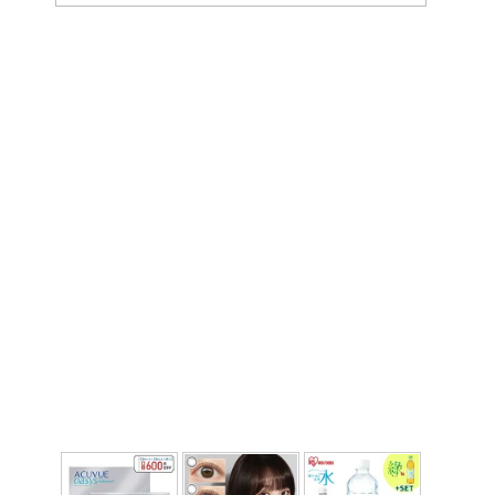
ー
カ
イ
ブ