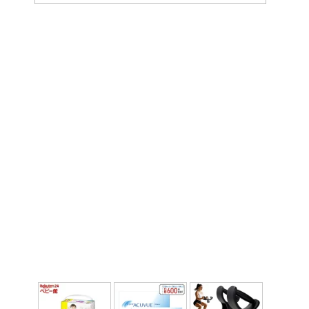
ー
カ
イ
ブ