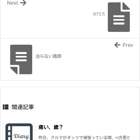
Next
RT57i
Prev
治らない風邪
関連記事
痛い、歳？
昨日、クルマがネッツで頑張っている間、H方君と