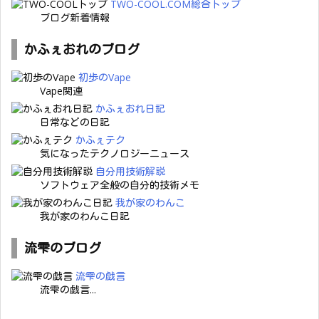
TWO-COOL.COM総合トップ
ブログ新着情報
かふぇおれのブログ
初歩のVape
Vape関連
かふぇおれ日記
日常などの日記
かふぇテク
気になったテクノロジーニュース
自分用技術解説
ソフトウェア全般の自分的技術メモ
我が家のわんこ
我が家のわんこ日記
流雫のブログ
流雫の戯言
流雫の戯言...