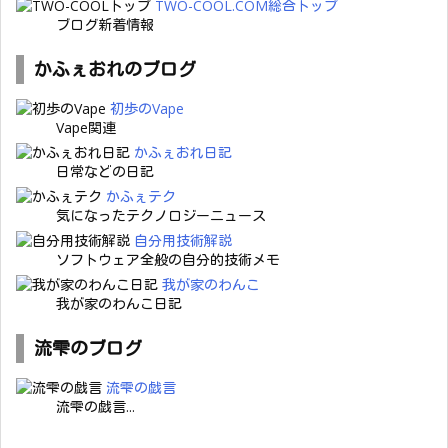
TWO-COOL.COM総合トップ
ブログ新着情報
かふぇおれのブログ
初歩のVape
Vape関連
かふぇおれ日記
日常などの日記
かふぇテク
気になったテクノロジーニュース
自分用技術解説
ソフトウェア全般の自分的技術メモ
我が家のわんこ
我が家のわんこ日記
流雫のブログ
流雫の戯言
流雫の戯言...