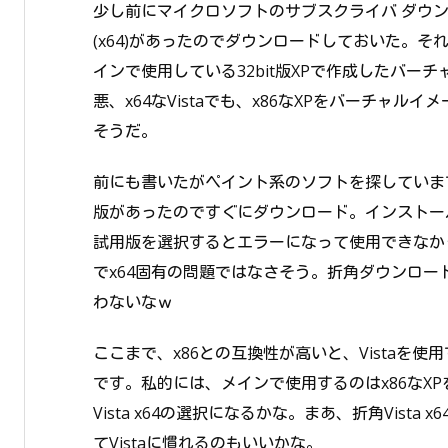
少し前にマイクロソフトのサブスクライバ ダウンロードを覗い
(x64)があったのでダウンロードしておいた。
インで使用している32bit版XPで作成したバ
悪、x64なVistaでも、x86なXPをバーチャル
そうだ。
前にも書いたがペイント系のソフトを探しています。そんでA
版があったのですぐにダウンロード。インストー
試用版を選択するとエラーになって使用できなかっ
でx64固有の問題ではなさそう。折角ダウンロ
わないなｗ
ここまで、x86との互換性が高いと、Vistaを
です。私的には、メインで使用するのはx86なXP
Vista x64の選択になるかな。まあ、折角Vis
てVistaに慣れるのもいいかな。