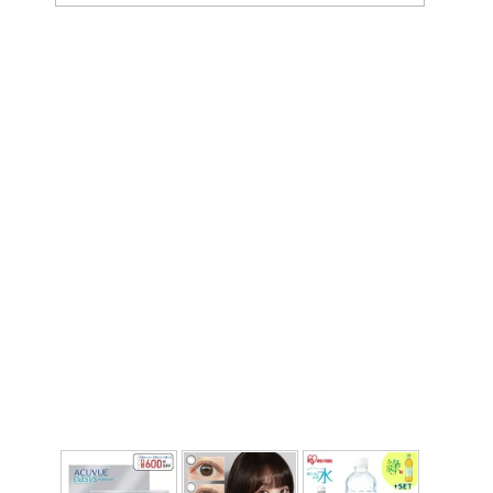
ー
カ
イ
ブ