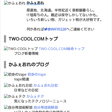
かふぇおれ
原産地、北海道。半世紀近く首都圏暮らし。
IT畑育ちの人。最近は保守しかしてないかも。
いろいろ新しい物、ガジェット物が大好物です。
何かあれば
@WKY0226
へご連絡ください
TWO-COOL.COMトップ
TWO-COOL.COM総合トップ
ブログ新着情報
かふぇおれのブログ
初歩のVape
Vape関連
かふぇおれ日記
日常などの日記
かふぇテク
気になったテクノロジーニュース
自分用技術解説