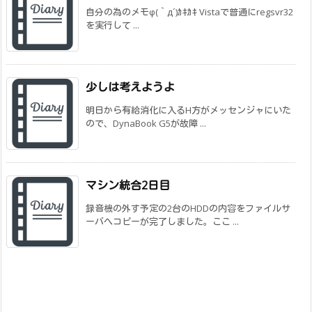
自分の為のメモφ(｀д´)ｶｷｶｷ Vistaで普通にregsvr32
を実行して ...
少しは考えようよ
明日から有給消化に入るH方がメッセンジャにいた
ので、DynaBook G5が故障 ...
マシン統合2日目
録音機の外す予定の2台のHDDの内容をファイルサ
ーバへコピーが完了しました。ここ ...